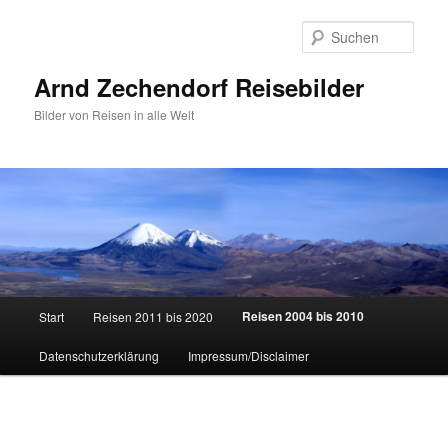
Zum
primären
Such
Inhalt
springen
Arnd Zechendorf Reisebilder
Bilder von Reisen in alle Welt
Hauptmenü
Reisen 2004 bis 2010
Start
Reisen 2011 bis 2020
Datenschutzerklärung
Impressum/Disclaimer