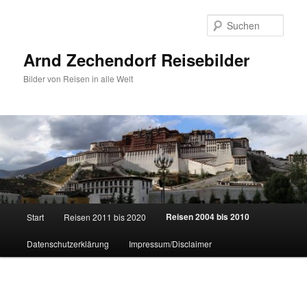
Zum
primären
Such
Inhalt
springen
Arnd Zechendorf Reisebilder
Bilder von Reisen in alle Welt
Hauptmenü
Reisen 2004 bis 2010
Start
Reisen 2011 bis 2020
Datenschutzerklärung
Impressum/Disclaimer