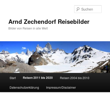
Zum
primären
Such
Inhalt
springen
Arnd Zechendorf Reisebilder
Bilder von Reisen in alle Welt
Hauptmenü
Reisen 2011 bis 2020
Start
Reisen 2004 bis 2010
Datenschutzerklärung
Impressum/Disclaimer